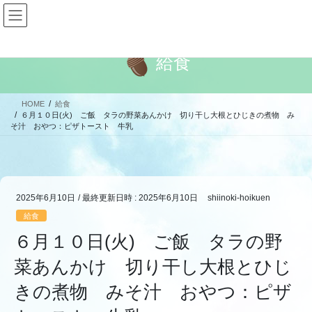
コ
ナ
ン
ビ
テ
ゲ
ン
ー
給食
ツ
シ
へ
ョ
ス
ン
HOME
給食
キ
に
６月１０日(火) ご飯 タラの野菜あんかけ 切り干し大根とひじきの煮物 み
ッ
移
そ汁 おやつ：ピザトースト 牛乳
プ
動
2025年6月10日
/ 最終更新日時 :
2025年6月10日
shiinoki-hoikuen
給食
６月１０日(火) ご飯 タラの野
菜あんかけ 切り干し大根とひじ
きの煮物 みそ汁 おやつ：ピザ