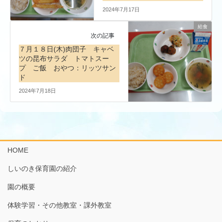
2024年7月17日
給食
次の記事
７月１８日(木)肉団子 キャベ
ツの昆布サラダ トマトスー
プ ご飯 おやつ：リッツサン
ド
2024年7月18日
HOME
しいのき保育園の紹介
園の概要
体験学習・その他教室・課外教室