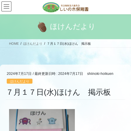
コ
ナ
ン
ビ
テ
ゲ
ン
ー
ほけんだより
ツ
シ
へ
ョ
ス
ン
HOME
ほけんだより
７月１７日(水)ほけん 掲示板
キ
に
ッ
移
プ
動
2024年7月17日
/ 最終更新日時 :
2024年7月17日
shiinoki-hoikuen
ほけんだより
７月１７日(水)ほけん 掲示板