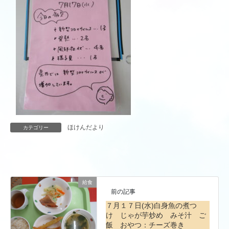
ほけんだより
カテゴリー
給食
前の記事
７月１７日(水)白身魚の煮つ
け じゃが芋炒め みそ汁 ご
飯 おやつ：チーズ巻き