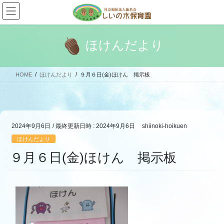
コ
ナ
ン
ビ
テ
ゲ
ン
ー
ほけんだより
ツ
シ
へ
ョ
ス
ン
HOME
ほけんだより
９月６日(金)ほけん 掲示板
キ
に
ッ
移
プ
動
2024年9月6日
/ 最終更新日時 :
2024年9月6日
shiinoki-hoikuen
ほけんだより
９月６日(金)ほけん 掲示板