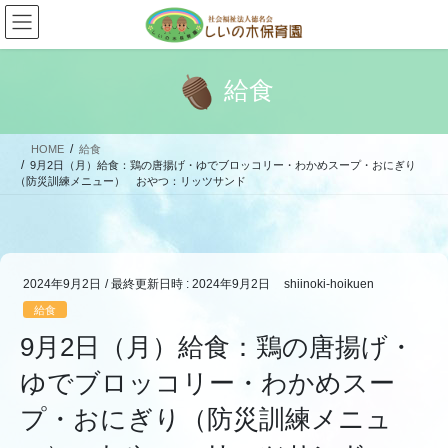
コ
ナ
ン
ビ
テ
ゲ
ン
ー
給食
ツ
シ
へ
ョ
ス
ン
HOME
給食
キ
に
9月2日（月）給食：鶏の唐揚げ・ゆでブロッコリー・わかめスープ・おにぎり
ッ
移
（防災訓練メニュー） おやつ：リッツサンド
プ
動
2024年9月2日
/ 最終更新日時 :
2024年9月2日
shiinoki-hoikuen
給食
9月2日（月）給食：鶏の唐揚げ・
ゆでブロッコリー・わかめスー
プ・おにぎり（防災訓練メニュ