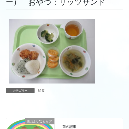
ー） おやつ：リッツサンド
給食
カテゴリー
園だより”こもれび”
前の記事