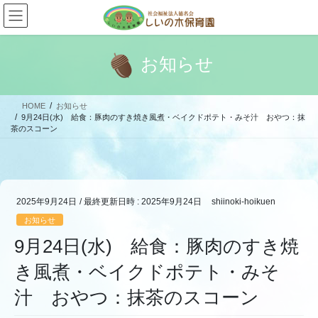
コ
ナ
ン
ビ
テ
ゲ
ン
ー
お知らせ
ツ
シ
へ
ョ
ス
ン
HOME
お知らせ
キ
に
9月24日(水) 給食：豚肉のすき焼き風煮・ベイクドポテト・みそ汁 おやつ：抹
ッ
移
茶のスコーン
プ
動
2025年9月24日
/ 最終更新日時 :
2025年9月24日
shiinoki-hoikuen
お知らせ
9月24日(水) 給食：豚肉のすき焼
き風煮・ベイクドポテト・みそ
汁 おやつ：抹茶のスコーン