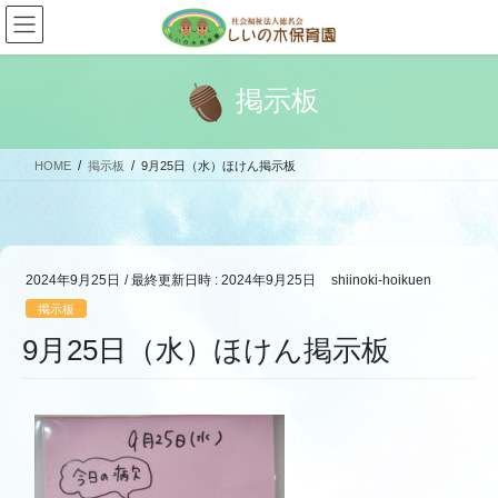
コ
ナ
ン
ビ
テ
ゲ
ン
ー
掲示板
ツ
シ
へ
ョ
ス
ン
HOME
掲示板
9月25日（水）ほけん掲示板
キ
に
ッ
移
プ
動
2024年9月25日
/ 最終更新日時 :
2024年9月25日
shiinoki-hoikuen
掲示板
9月25日（水）ほけん掲示板