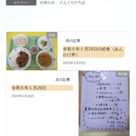
お知らせ
、
どんぐりひろば
カテゴリー
給食
前の記事
令和５年１月25日の給食（あん
かけ丼）
2023年1月25日
掲示板
次の記事
令和５年１月26日
2023年1月26日