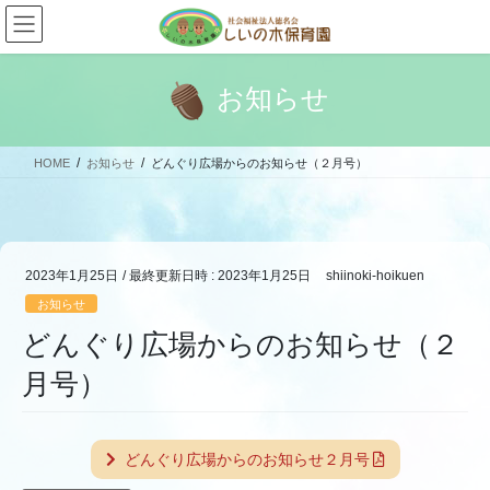
コ
ナ
ン
ビ
テ
ゲ
ン
ー
お知らせ
ツ
シ
へ
ョ
ス
ン
HOME
お知らせ
どんぐり広場からのお知らせ（２月号）
キ
に
ッ
移
プ
動
2023年1月25日
/ 最終更新日時 :
2023年1月25日
shiinoki-hoikuen
お知らせ
どんぐり広場からのお知らせ（２
月号）
どんぐり広場からのお知らせ２月号