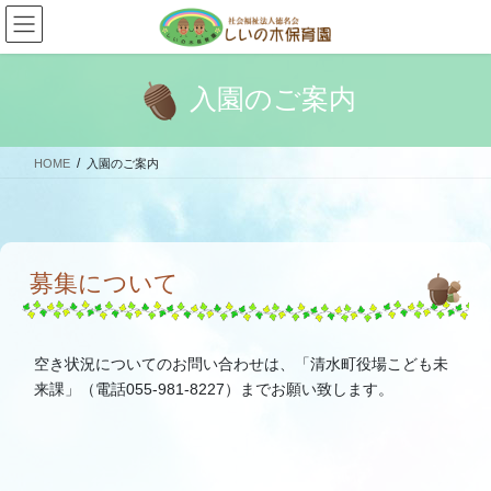
コ
ナ
ン
ビ
テ
ゲ
ン
ー
入園のご案内
ツ
シ
へ
ョ
ス
ン
HOME
入園のご案内
キ
に
ッ
移
プ
動
募集について
空き状況についてのお問い合わせは、「清水町役場こども未
来課」（電話055-981-8227）までお願い致します。