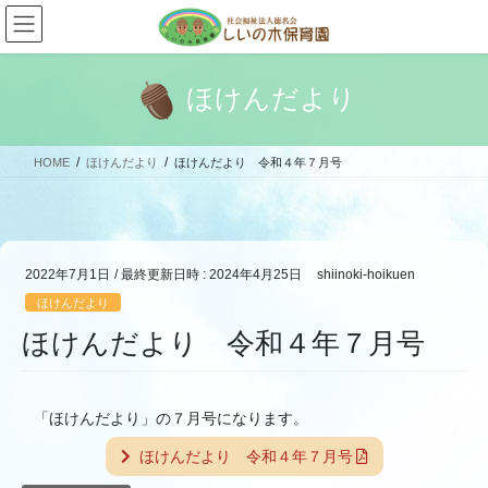
コ
ナ
ン
ビ
テ
ゲ
ン
ー
ほけんだより
ツ
シ
へ
ョ
ス
ン
HOME
ほけんだより
ほけんだより 令和４年７月号
キ
に
ッ
移
プ
動
2022年7月1日
/ 最終更新日時 :
2024年4月25日
shiinoki-hoikuen
ほけんだより
ほけんだより 令和４年７月号
「ほけんだより」の７月号になります。
ほけんだより 令和４年７月号