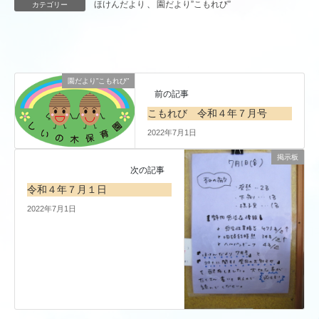
ほけんだより
、
園だより”こもれび”
カテゴリー
園だより”こもれび”
前の記事
こもれび 令和４年７月号
2022年7月1日
掲示板
次の記事
令和４年７月１日
2022年7月1日