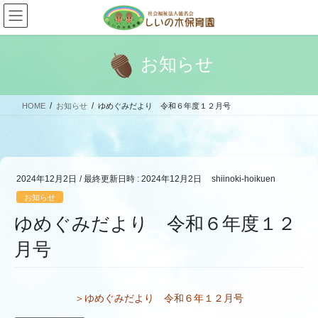
コ
ナ
ン
ビ
テ
ゲ
ン
ー
お知らせ
ツ
シ
へ
ョ
ス
ン
HOME
お知らせ
ゆめぐみだより 令和６年度１２月号
キ
に
ッ
移
プ
動
2024年12月2日
/ 最終更新日時 :
2024年12月2日
shiinoki-hoikuen
お知らせ
ゆめぐみだより 令和６年度１２
月号
＞ゆめぐみだより 令和６年１２月号