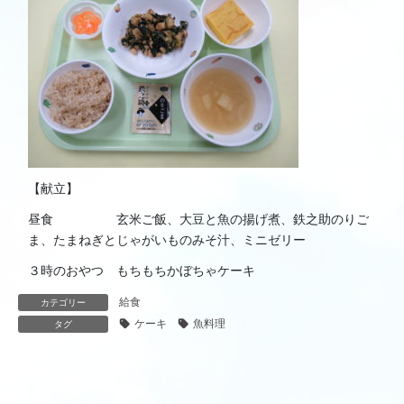
【献立】
昼食 玄米ご飯、大豆と魚の揚げ煮、鉄之助のりご
ま、たまねぎとじゃがいものみそ汁、ミニゼリー
３時のおやつ もちもちかぼちゃケーキ
給食
カテゴリー
ケーキ
魚料理
タグ