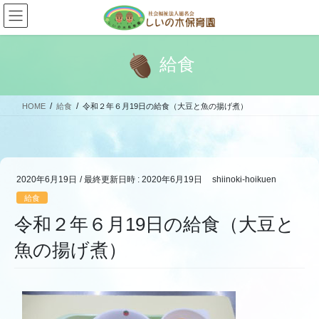
コ
ナ
ン
ビ
テ
ゲ
ン
ー
給食
ツ
シ
へ
ョ
ス
ン
HOME
給食
令和２年６月19日の給食（大豆と魚の揚げ煮）
キ
に
ッ
移
プ
動
2020年6月19日
/ 最終更新日時 :
2020年6月19日
shiinoki-hoikuen
給食
令和２年６月19日の給食（大豆と
魚の揚げ煮）