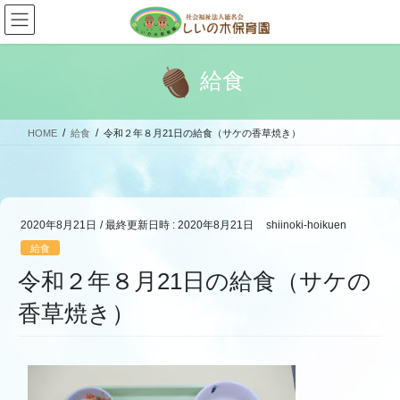
コ
ナ
ン
ビ
テ
ゲ
ン
ー
給食
ツ
シ
へ
ョ
ス
ン
HOME
給食
令和２年８月21日の給食（サケの香草焼き）
キ
に
ッ
移
プ
動
2020年8月21日
/ 最終更新日時 :
2020年8月21日
shiinoki-hoikuen
給食
令和２年８月21日の給食（サケの
香草焼き）