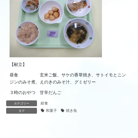
【献立】
昼食 玄米ご飯、サケの香草焼き、サトイモとニン
ジンのみそ煮、えのきのみそ汁、グミゼリー
３時のおやつ 甘辛だんご
給食
カテゴリー
和菓子
焼き魚
タグ