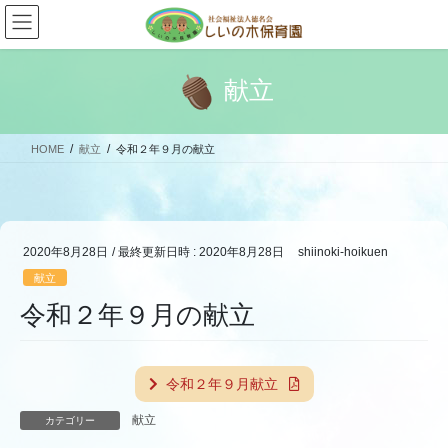
コ
ナ
ン
ビ
テ
ゲ
ン
ー
献立
ツ
シ
へ
ョ
ス
ン
HOME
献立
令和２年９月の献立
キ
に
ッ
移
プ
動
2020年8月28日
/ 最終更新日時 :
2020年8月28日
shiinoki-hoikuen
献立
令和２年９月の献立
令和２年９月献立
献立
カテゴリー