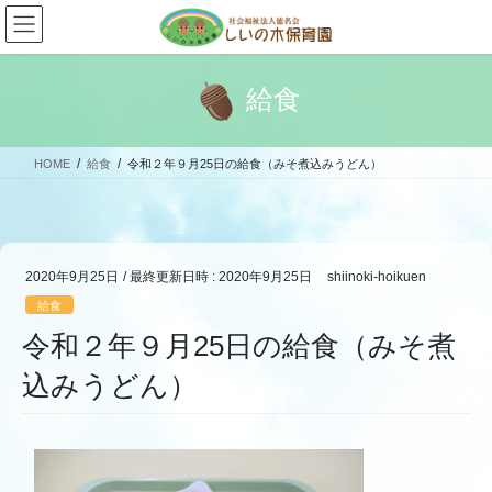
コ
ナ
ン
ビ
テ
ゲ
ン
ー
給食
ツ
シ
へ
ョ
ス
ン
HOME
給食
令和２年９月25日の給食（みそ煮込みうどん）
キ
に
ッ
移
プ
動
2020年9月25日
/ 最終更新日時 :
2020年9月25日
shiinoki-hoikuen
給食
令和２年９月25日の給食（みそ煮
込みうどん）