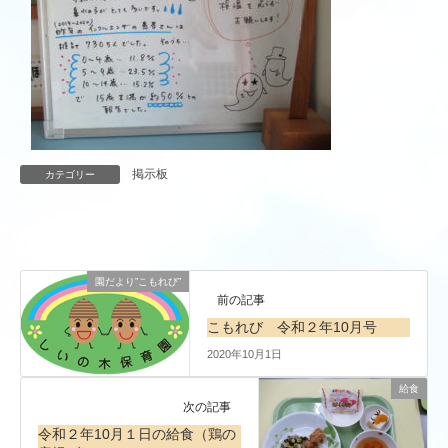
掲示板
カテゴリー
園だより”こもれび”
前の記事
こもれび 令和２年10月号
2020年10月1日
給食
次の記事
令和２年10月１日の給食（鶏の