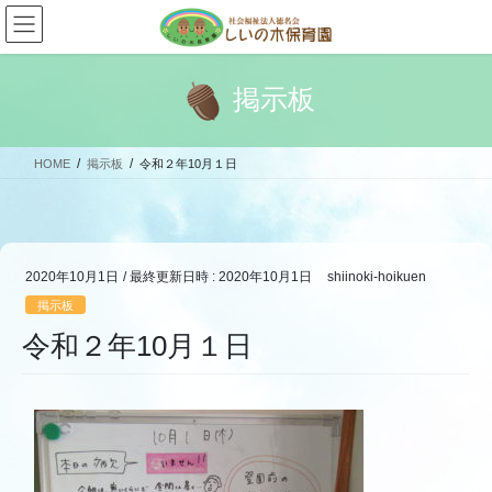
コ
ナ
ン
ビ
テ
ゲ
ン
ー
掲示板
ツ
シ
へ
ョ
ス
ン
HOME
掲示板
令和２年10月１日
キ
に
ッ
移
プ
動
2020年10月1日
/ 最終更新日時 :
2020年10月1日
shiinoki-hoikuen
掲示板
令和２年10月１日