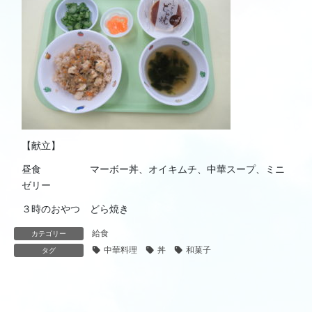
【献立】
昼食 マーボー丼、オイキムチ、中華スープ、ミニ
ゼリー
３時のおやつ どら焼き
給食
カテゴリー
中華料理
丼
和菓子
タグ