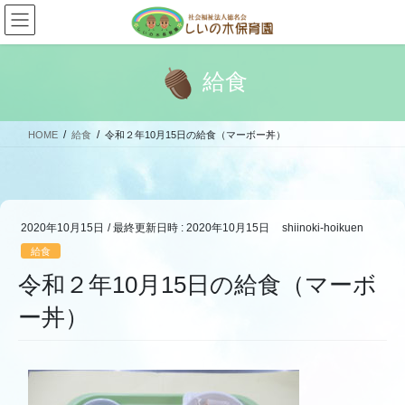
コ
ナ
ン
ビ
テ
ゲ
ン
ー
給食
ツ
シ
へ
ョ
ス
ン
HOME
給食
令和２年10月15日の給食（マーボー丼）
キ
に
ッ
移
プ
動
2020年10月15日
/ 最終更新日時 :
2020年10月15日
shiinoki-hoikuen
給食
令和２年10月15日の給食（マーボ
ー丼）