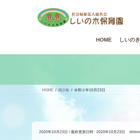
コ
ナ
ン
ビ
テ
ゲ
ン
ー
ツ
シ
HOME
しいの
へ
ョ
ス
ン
キ
に
ッ
移
プ
動
HOME
掲示板
令和２年10月23日
2020年10月23日
/ 最終更新日時 :
2020年10月23日
shiino