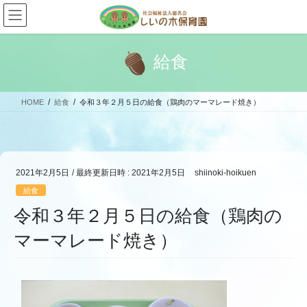
コ
ナ
ン
ビ
テ
ゲ
ン
ー
給食
ツ
シ
へ
ョ
ス
ン
HOME
給食
令和３年２月５日の給食（鶏肉のマーマレード焼き）
キ
に
ッ
移
プ
動
2021年2月5日
/ 最終更新日時 :
2021年2月5日
shiinoki-hoikuen
給食
令和３年２月５日の給食（鶏肉の
マーマレード焼き）