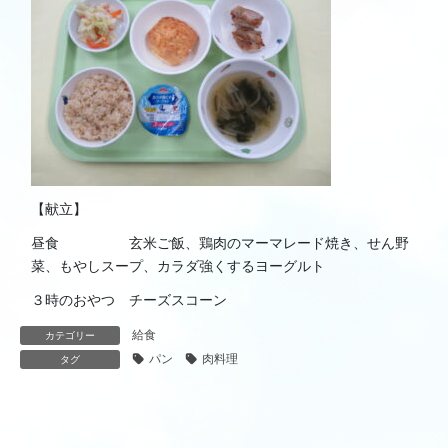
【献立】
昼食 玄米ご飯、鶏肉のマーマレード焼き、せん野
菜、もやしスープ、カラダ強くするヨーグルト
３時のおやつ チーズスコーン
給食
カテゴリー
パン
肉料理
タグ