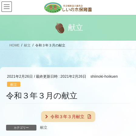
コ
ナ
ン
ビ
テ
ゲ
ン
ー
献立
ツ
シ
へ
ョ
ス
ン
HOME
献立
令和３年３月の献立
キ
に
ッ
移
プ
動
2021年2月26日
/ 最終更新日時 :
2021年2月26日
shiinoki-hoikuen
献立
令和３年３月の献立
令和３年３月献立
献立
カテゴリー