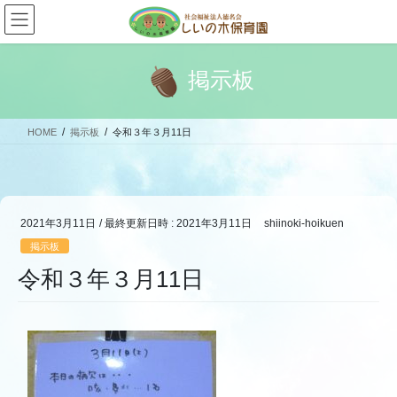
コ
ナ
ン
ビ
テ
ゲ
ン
ー
掲示板
ツ
シ
へ
ョ
ス
ン
HOME
掲示板
令和３年３月11日
キ
に
ッ
移
プ
動
2021年3月11日
/ 最終更新日時 :
2021年3月11日
shiinoki-hoikuen
掲示板
令和３年３月11日