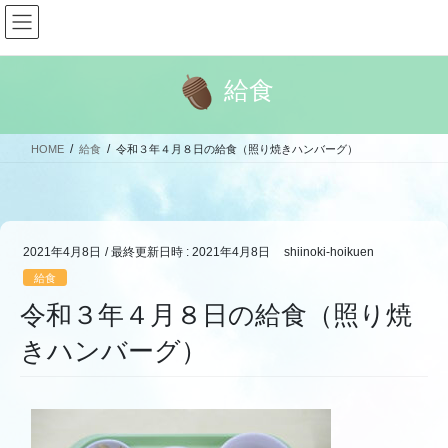
コ
ナ
ン
ビ
テ
ゲ
ン
ー
給食
ツ
シ
へ
ョ
ス
ン
HOME
給食
令和３年４月８日の給食（照り焼きハンバーグ）
キ
に
ッ
移
プ
動
2021年4月8日
/ 最終更新日時 :
2021年4月8日
shiinoki-hoikuen
給食
令和３年４月８日の給食（照り焼
きハンバーグ）