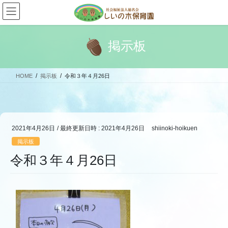
コ
ナ
ン
ビ
テ
ゲ
ン
ー
掲示板
ツ
シ
へ
ョ
ス
ン
HOME
掲示板
令和３年４月26日
キ
に
ッ
移
プ
動
2021年4月26日
/ 最終更新日時 :
2021年4月26日
shiinoki-hoikuen
掲示板
令和３年４月26日