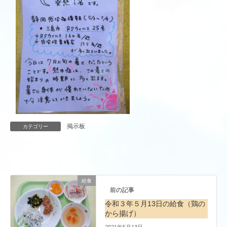
掲示板
カテゴリー
給食
前の記事
令和３年５月13日の給食（鶏の
から揚げ）
2021年5月13日