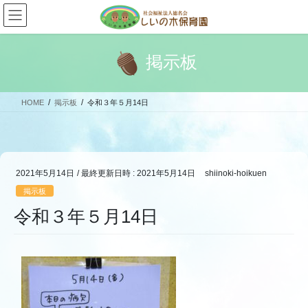
コ
ナ
ン
ビ
テ
ゲ
ン
ー
掲示板
ツ
シ
へ
ョ
ス
ン
HOME
掲示板
令和３年５月14日
キ
に
ッ
移
プ
動
2021年5月14日
/ 最終更新日時 :
2021年5月14日
shiinoki-hoikuen
掲示板
令和３年５月14日