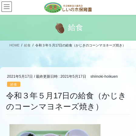
コ
ナ
ン
ビ
テ
ゲ
ン
ー
給食
ツ
シ
へ
ョ
ス
ン
HOME
給食
令和３年５月17日の給食（かじきのコーンマヨネーズ焼き）
キ
に
ッ
移
プ
動
2021年5月17日
/ 最終更新日時 :
2021年5月17日
shiinoki-hoikuen
給食
令和３年５月17日の給食（かじき
のコーンマヨネーズ焼き）