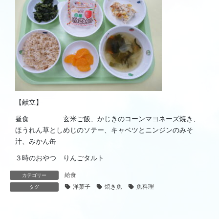
【献立】
昼食 玄米ご飯、かじきのコーンマヨネーズ焼き、
ほうれん草としめじのソテー、キャベツとニンジンのみそ
汁、みかん缶
３時のおやつ りんごタルト
給食
カテゴリー
洋菓子
焼き魚
魚料理
タグ