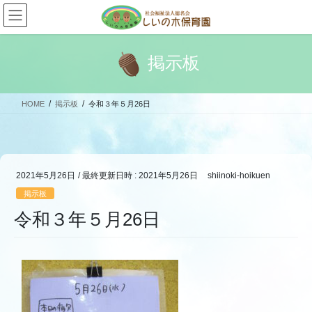
コ
ナ
ン
ビ
テ
ゲ
ン
ー
掲示板
ツ
シ
へ
ョ
ス
ン
HOME
掲示板
令和３年５月26日
キ
に
ッ
移
プ
動
2021年5月26日
/ 最終更新日時 :
2021年5月26日
shiinoki-hoikuen
掲示板
令和３年５月26日