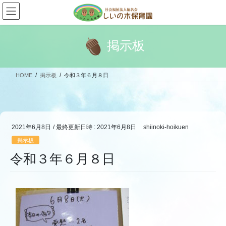
コ
ナ
ン
ビ
テ
ゲ
ン
ー
掲示板
ツ
シ
へ
ョ
ス
ン
HOME
掲示板
令和３年６月８日
キ
に
ッ
移
プ
動
2021年6月8日
/ 最終更新日時 :
2021年6月8日
shiinoki-hoikuen
掲示板
令和３年６月８日