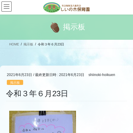
コ
ナ
ン
ビ
テ
ゲ
ン
ー
掲示板
ツ
シ
へ
ョ
ス
ン
HOME
掲示板
令和３年６月23日
キ
に
ッ
移
プ
動
2021年6月23日
/ 最終更新日時 :
2021年6月23日
shiinoki-hoikuen
掲示板
令和３年６月23日