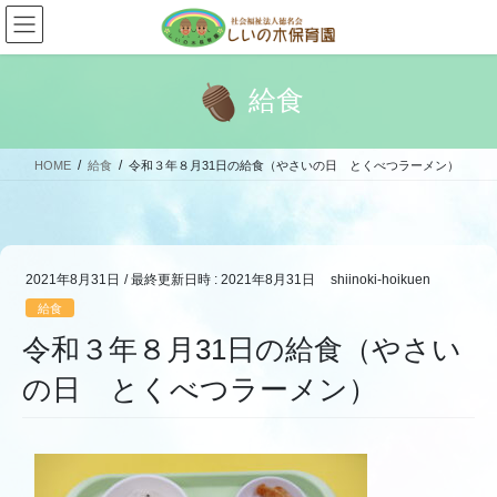
コ
ナ
ン
ビ
テ
ゲ
ン
ー
給食
ツ
シ
へ
ョ
ス
ン
HOME
給食
令和３年８月31日の給食（やさいの日 とくべつラーメン）
キ
に
ッ
移
プ
動
2021年8月31日
/ 最終更新日時 :
2021年8月31日
shiinoki-hoikuen
給食
令和３年８月31日の給食（やさい
の日 とくべつラーメン）