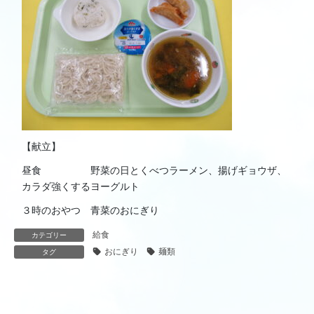
【献立】
昼食 野菜の日とくべつラーメン、揚げギョウザ、
カラダ強くするヨーグルト
３時のおやつ 青菜のおにぎり
給食
カテゴリー
おにぎり
麺類
タグ