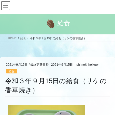
コ
ナ
ン
ビ
テ
ゲ
ン
ー
給食
ツ
シ
へ
ョ
ス
ン
HOME
給食
令和３年９月15日の給食（サケの香草焼き）
キ
に
ッ
移
プ
動
2021年9月15日
/ 最終更新日時 :
2021年9月15日
shiinoki-hoikuen
給食
令和３年９月15日の給食（サケの
香草焼き）