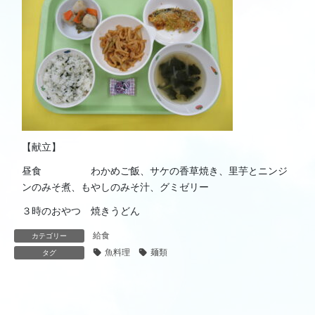
【献立】
昼食 わかめご飯、サケの香草焼き、里芋とニンジ
ンのみそ煮、もやしのみそ汁、グミゼリー
３時のおやつ 焼きうどん
給食
カテゴリー
魚料理
麺類
タグ