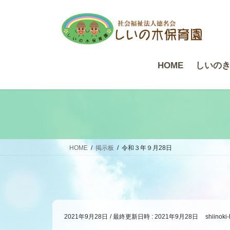
コ
ナ
ン
ビ
テ
ゲ
ン
ー
ツ
シ
HOME
しいの
へ
ョ
ス
ン
キ
に
ッ
移
プ
動
HOME
掲示板
令和３年９月28日
2021年9月28日
/ 最終更新日時 :
2021年9月28日
shiinoki