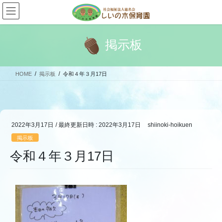
コ
ナ
ン
ビ
テ
ゲ
ン
ー
掲示板
ツ
シ
へ
ョ
ス
ン
HOME
掲示板
令和４年３月17日
キ
に
ッ
移
プ
動
2022年3月17日
/ 最終更新日時 :
2022年3月17日
shiinoki-hoikuen
掲示板
令和４年３月17日