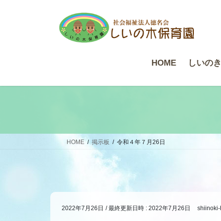
コ
ナ
ン
ビ
テ
ゲ
ン
ー
ツ
シ
HOME
しいの
へ
ョ
ス
ン
キ
に
ッ
移
プ
動
HOME
掲示板
令和４年７月26日
2022年7月26日
/ 最終更新日時 :
2022年7月26日
shiinoki