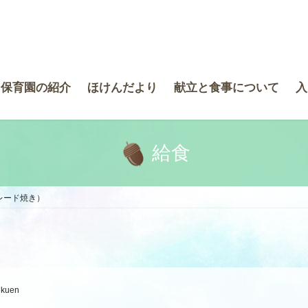
き保育園の紹介
ほけんだより
献立と食事について
入
給食
レード焼き）
ikuen