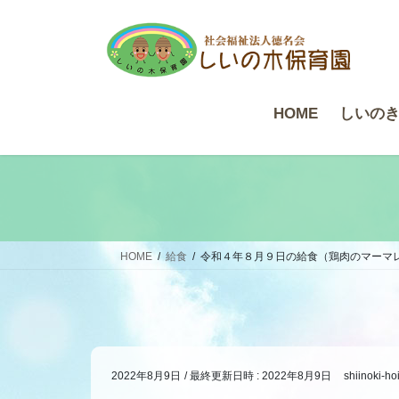
コ
ナ
ン
ビ
テ
ゲ
ン
ー
ツ
シ
HOME
しいの
へ
ョ
ス
ン
キ
に
ッ
移
プ
動
HOME
給食
令和４年８月９日の給食（鶏肉のマーマ
2022年8月9日
/ 最終更新日時 :
2022年8月9日
shiinoki-ho