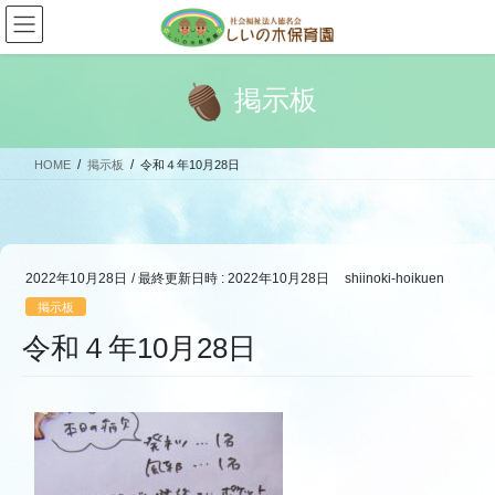
コ
ナ
ン
ビ
テ
ゲ
ン
ー
掲示板
ツ
シ
へ
ョ
ス
ン
HOME
掲示板
令和４年10月28日
キ
に
ッ
移
プ
動
2022年10月28日
/ 最終更新日時 :
2022年10月28日
shiinoki-hoikuen
掲示板
令和４年10月28日