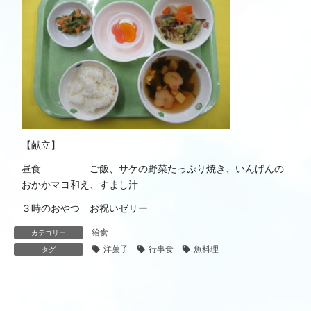
【献立】
昼食 ご飯、サケの野菜たっぷり焼き、いんげんの
おかかマヨ和え、すまし汁
３時のおやつ お祝いゼリー
給食
カテゴリー
洋菓子
行事食
魚料理
タグ