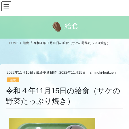
コ
ナ
ン
ビ
テ
ゲ
ン
ー
給食
ツ
シ
へ
ョ
ス
ン
HOME
給食
令和４年11月15日の給食（サケの野菜たっぷり焼き）
キ
に
ッ
移
プ
動
2022年11月15日
/ 最終更新日時 :
2022年11月15日
shiinoki-hoikuen
給食
令和４年11月15日の給食（サケの
野菜たっぷり焼き）