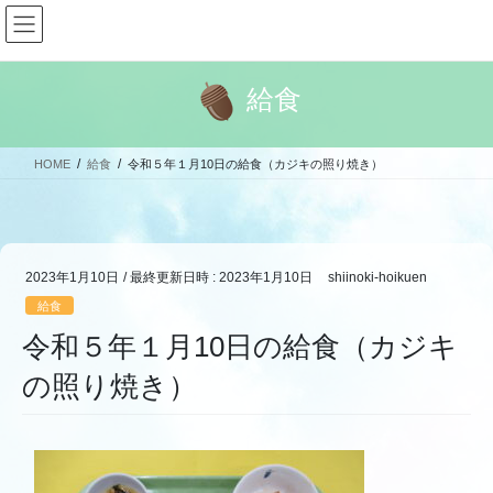
コ
ナ
ン
ビ
テ
ゲ
ン
ー
給食
ツ
シ
へ
ョ
ス
ン
HOME
給食
令和５年１月10日の給食（カジキの照り焼き）
キ
に
ッ
移
プ
動
2023年1月10日
/ 最終更新日時 :
2023年1月10日
shiinoki-hoikuen
給食
令和５年１月10日の給食（カジキ
の照り焼き）