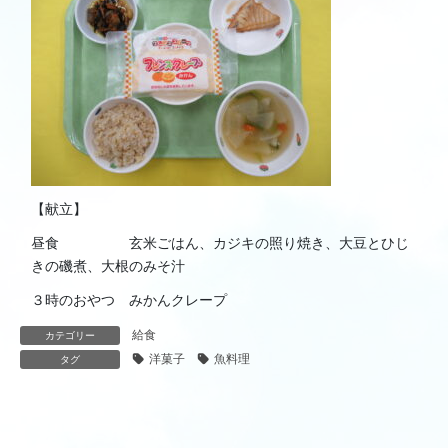
【献立】
昼食 玄米ごはん、カジキの照り焼き、大豆とひじ
きの磯煮、大根のみそ汁
３時のおやつ みかんクレープ
給食
カテゴリー
洋菓子
魚料理
タグ