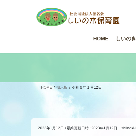
コ
ナ
ン
ビ
テ
ゲ
ン
ー
ツ
シ
HOME
しいの
へ
ョ
ス
ン
キ
に
ッ
移
プ
動
HOME
掲示板
令和５年１月12日
2023年1月12日
/ 最終更新日時 :
2023年1月12日
shiinoki