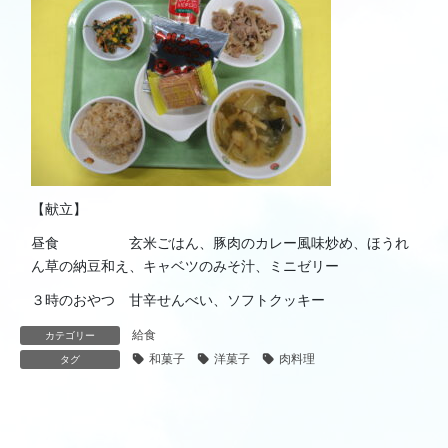
【献立】
昼食 玄米ごはん、豚肉のカレー風味炒め、ほうれ
ん草の納豆和え、キャベツのみそ汁、ミニゼリー
３時のおやつ 甘辛せんべい、ソフトクッキー
給食
カテゴリー
和菓子
洋菓子
肉料理
タグ