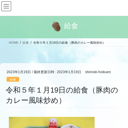
コ
ナ
ン
ビ
テ
ゲ
ン
ー
給食
ツ
シ
へ
ョ
ス
ン
HOME
給食
令和５年１月19日の給食（豚肉のカレー風味炒め）
キ
に
ッ
移
プ
動
2023年1月19日
/ 最終更新日時 :
2023年1月19日
shiinoki-hoikuen
給食
令和５年１月19日の給食（豚肉の
カレー風味炒め）