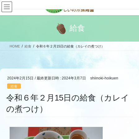
コ
ナ
ン
ビ
テ
ゲ
ン
ー
給食
ツ
シ
へ
ョ
ス
ン
HOME
給食
令和６年２月15日の給食（カレイの煮つけ）
キ
に
ッ
移
プ
動
2024年2月15日
/ 最終更新日時 :
2024年3月7日
shiinoki-hoikuen
給食
令和６年２月15日の給食（カレイ
の煮つけ）