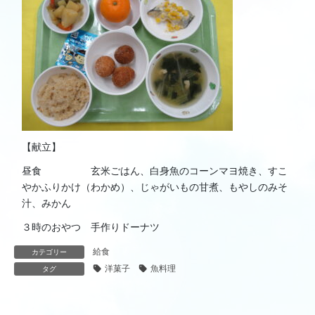
【献立】
昼食 玄米ごはん、白身魚のコーンマヨ焼き、すこ
やかふりかけ（わかめ）、じゃがいもの甘煮、もやしのみそ
汁、みかん
３時のおやつ 手作りドーナツ
給食
カテゴリー
洋菓子
魚料理
タグ