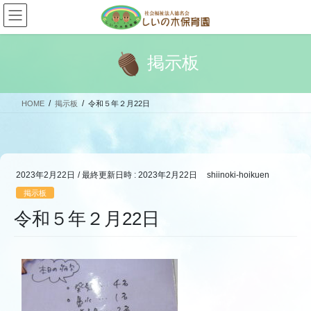
コ
ナ
ン
ビ
テ
ゲ
ン
ー
掲示板
ツ
シ
へ
ョ
ス
ン
HOME
掲示板
令和５年２月22日
キ
に
ッ
移
プ
動
2023年2月22日
/ 最終更新日時 :
2023年2月22日
shiinoki-hoikuen
掲示板
令和５年２月22日