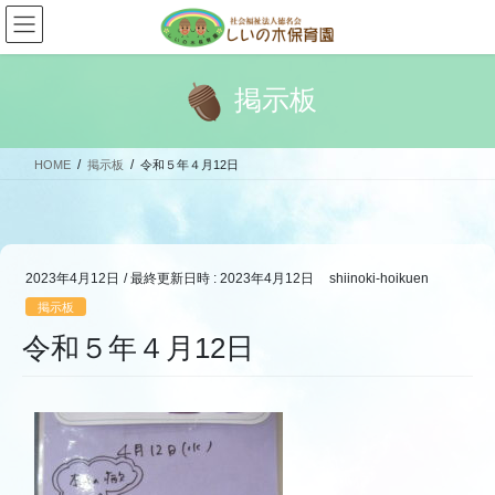
コ
ナ
ン
ビ
テ
ゲ
ン
ー
掲示板
ツ
シ
へ
ョ
ス
ン
HOME
掲示板
令和５年４月12日
キ
に
ッ
移
プ
動
2023年4月12日
/ 最終更新日時 :
2023年4月12日
shiinoki-hoikuen
掲示板
令和５年４月12日