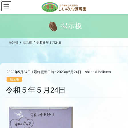
コ
ナ
ン
ビ
テ
ゲ
ン
ー
掲示板
ツ
シ
へ
ョ
ス
ン
HOME
掲示板
令和５年５月24日
キ
に
ッ
移
プ
動
2023年5月24日
/ 最終更新日時 :
2023年5月24日
shiinoki-hoikuen
掲示板
令和５年５月24日