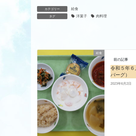
給食
カテゴリー
洋菓子
肉料理
タグ
給食
前の記事
令和５年６
バーグ）
2023年6月2日