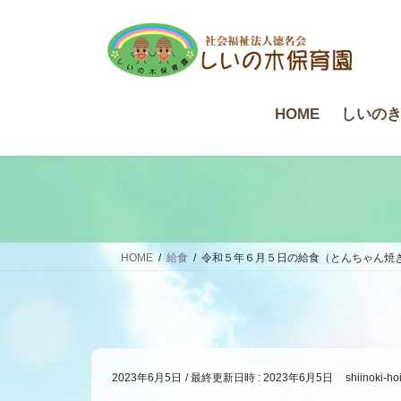
コ
ナ
ン
ビ
テ
ゲ
ン
ー
ツ
シ
HOME
しいの
へ
ョ
ス
ン
キ
に
ッ
移
プ
動
HOME
給食
令和５年６月５日の給食（とんちゃん焼
2023年6月5日
/ 最終更新日時 :
2023年6月5日
shiinoki-ho