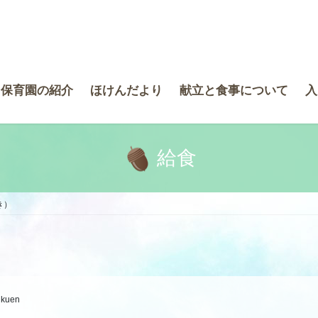
き保育園の紹介
ほけんだより
献立と食事について
入
給食
き）
ikuen