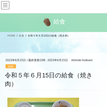
コ
ナ
ン
ビ
テ
ゲ
ン
ー
給食
ツ
シ
へ
ョ
ス
ン
HOME
給食
令和５年６月15日の給食（焼き肉）
キ
に
ッ
移
プ
動
2023年6月15日
/ 最終更新日時 :
2023年6月15日
shiinoki-hoikuen
給食
令和５年６月15日の給食（焼き
肉）