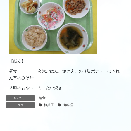
【献立】
昼食 玄米ごはん、焼き肉、のり塩ポテト、ほうれ
ん草のみそ汁
３時のおやつ ミニたい焼き
給食
カテゴリー
和菓子
肉料理
タグ