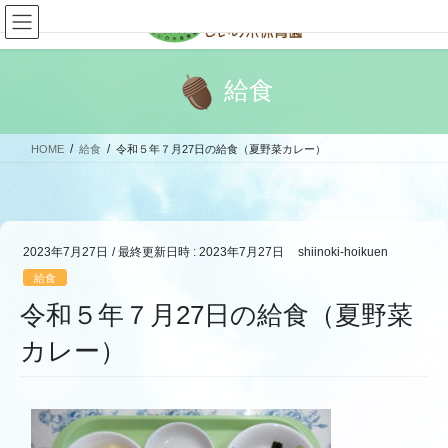
コ
ナ
ン
ビ
テ
ゲ
ン
ー
給食
ツ
シ
へ
ョ
ス
ン
HOME
給食
令和５年７月27日の給食（夏野菜カレー）
キ
に
ッ
移
プ
動
2023年7月27日
/ 最終更新日時 :
2023年7月27日
shiinoki-hoikuen
給食
令和５年７月27日の給食（夏野菜
カレー）