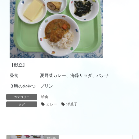
【献立】
昼食 夏野菜カレー、海藻サラダ、バナナ
３時のおやつ プリン
給食
カテゴリー
カレー
洋菓子
タグ
掲示板