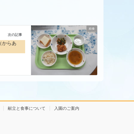
給食
次の記事
（からあ
献立と食事について
入園のご案内