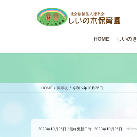
コ
ナ
ン
ビ
テ
ゲ
ン
ー
ツ
シ
HOME
しいの
へ
ョ
ス
ン
キ
に
ッ
移
プ
動
HOME
掲示板
令和５年10月26日
2023年10月26日
/ 最終更新日時 :
2023年10月26日
shiino