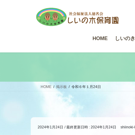
コ
ナ
ン
ビ
テ
ゲ
ン
ー
ツ
シ
HOME
しいの
へ
ョ
ス
ン
キ
に
ッ
移
プ
動
HOME
掲示板
令和６年１月24日
2024年1月24日
/ 最終更新日時 :
2024年1月24日
shiinoki