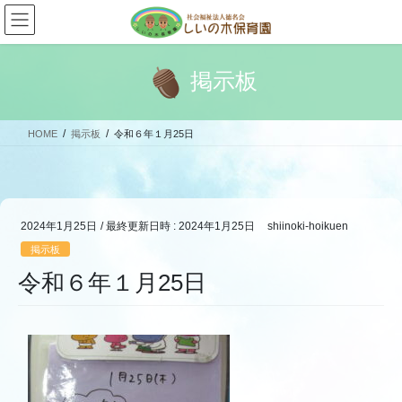
コ
ナ
ン
ビ
テ
ゲ
ン
ー
掲示板
ツ
シ
へ
ョ
ス
ン
HOME
掲示板
令和６年１月25日
キ
に
ッ
移
プ
動
2024年1月25日
/ 最終更新日時 :
2024年1月25日
shiinoki-hoikuen
掲示板
令和６年１月25日