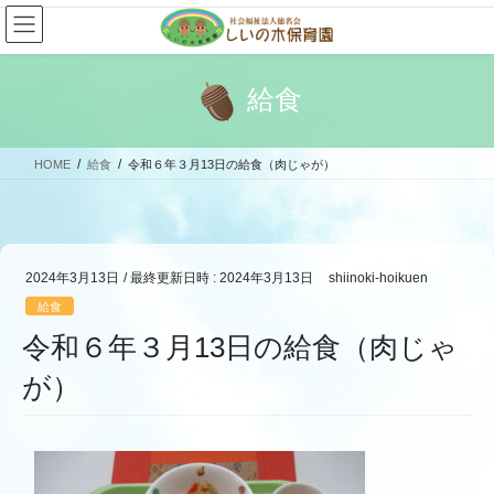
コ
ナ
ン
ビ
テ
ゲ
ン
ー
給食
ツ
シ
へ
ョ
ス
ン
HOME
給食
令和６年３月13日の給食（肉じゃが）
キ
に
ッ
移
プ
動
2024年3月13日
/ 最終更新日時 :
2024年3月13日
shiinoki-hoikuen
給食
令和６年３月13日の給食（肉じゃ
が）